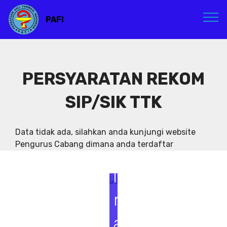
PAFI
PERSYARATAN REKOM
SIP/SIK TTK
S
e
Data tidak ada, silahkan anda kunjungi website
Pengurus Cabang dimana anda terdaftar
m
i
n
a