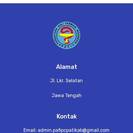
e
t
a
il
Alamat
Jl. Lkr. Selatan
Jawa Tengah
Kontak
Email:
admin.pafipcpatikab@gmail.com